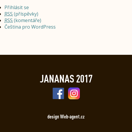
Přihlásit se
RSS
(příspěvky)
RSS
(komentáře)
Čeština pro WordPress
JANANAS 2017
design Web-agent.cz