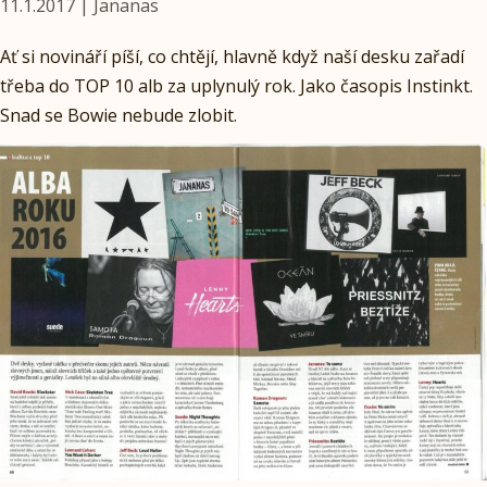
11.1.2017 | Jananas
Ať si novináří píší, co chtějí, hlavně když naší desku zařadí
třeba do TOP 10 alb za uplynulý rok. Jako časopis Instinkt.
Snad se Bowie nebude zlobit.