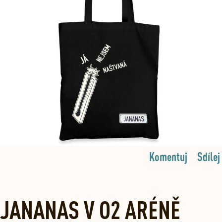
Komentuj
Sdílej
JANANAS V O2 ARÉNĚ