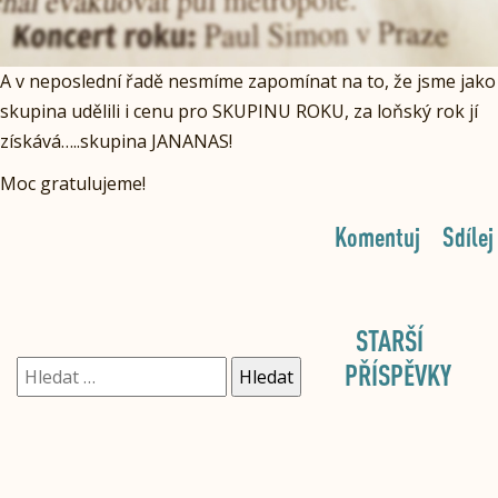
A v neposlední řadě nesmíme zapomínat na to, že jsme jako
skupina udělili i cenu pro SKUPINU ROKU, za loňský rok jí
získává…..skupina JANANAS!
Moc gratulujeme!
Komentuj
Sdílej
STARŠÍ
Vyhledávání
NAVIGACE
PŘÍSPĚVKY
PRO
PŘÍSPĚVKY