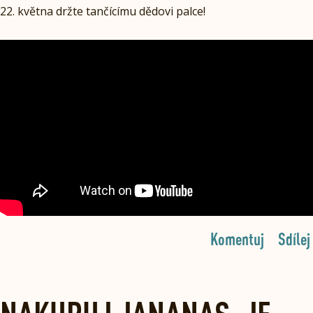
22. května držte tančícímu dědovi palce!
Komentuj
Sdílej