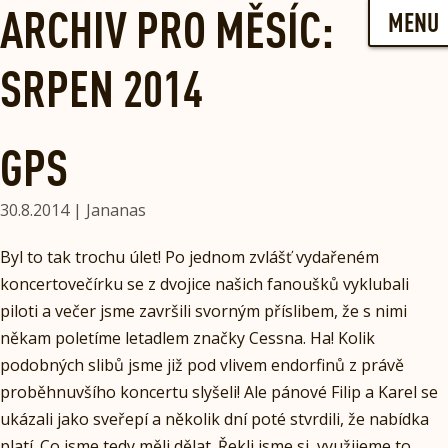
Skip
ARCHIV PRO MĚSÍC:
MENU
to
content
SRPEN 2014
GPS
30.8.2014 | Jananas
Byl to tak trochu úlet! Po jednom zvlášť vydařeném
koncertovečírku se z dvojice našich fanoušků vyklubali
piloti a večer jsme završili svorným příslibem, že s nimi
někam poletíme letadlem značky Cessna. Ha! Kolik
podobných slibů jsme již pod vlivem endorfinů z právě
proběhnuvšího koncertu slyšeli! Ale pánové Filip a Karel se
ukázali jako sveřepí a několik dní poté stvrdili, že nabídka
platí. Co jsme tedy měli dělat. Řekli jsme si, využijeme to