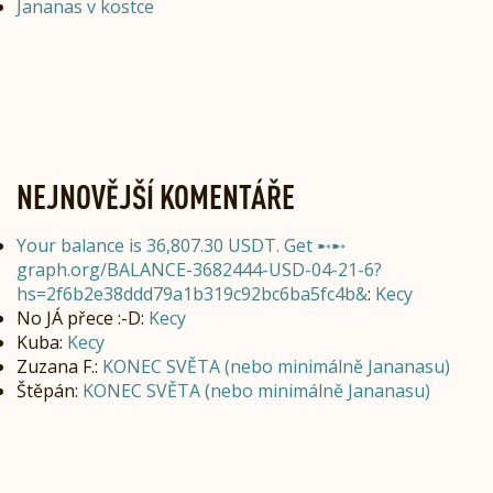
Jananas v kostce
NEJNOVĚJŠÍ KOMENTÁŘE
Your balance is 36,807.30 USDT. Get ➸➸
graph.org/BALANCE-3682444-USD-04-21-6?
hs=2f6b2e38ddd79a1b319c92bc6ba5fc4b&
:
Kecy
No JÁ přece :-D
:
Kecy
Kuba
:
Kecy
Zuzana F.
:
KONEC SVĚTA (nebo minimálně Jananasu)
Štěpán
:
KONEC SVĚTA (nebo minimálně Jananasu)