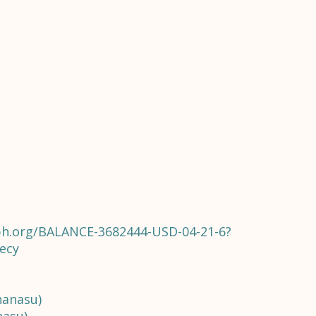
aph.org/BALANCE-3682444-USD-04-21-6?
ecy
nanasu)
nasu)