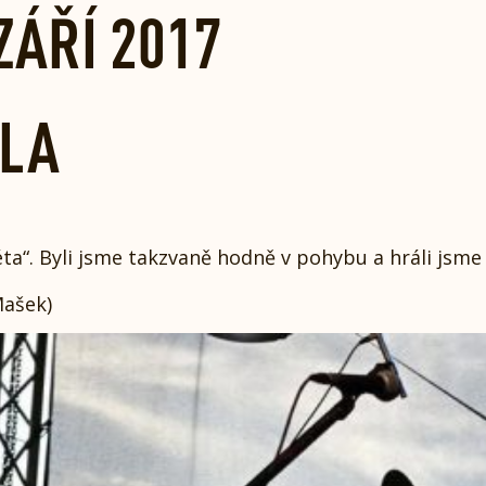
ZÁŘÍ 2017
ELA
éta“. Byli jsme takzvaně hodně v pohybu a hráli jsm
Mašek)