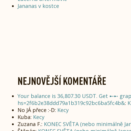
Jananas v kostce
NEJNOVĚJŠÍ KOMENTÁŘE
Your balance is 36,807.30 USDT. Get ➸➸ gr
hs=2f6b2e38ddd79a1b319c92bc6ba5fc4b&
:
K
No JÁ přece :-D
:
Kecy
Kuba
:
Kecy
Zuzana F.
:
KONEC SVĚTA (nebo minimálně Ja
Štěpán
:
KONEC SVĚTA (nebo minimálně Jana