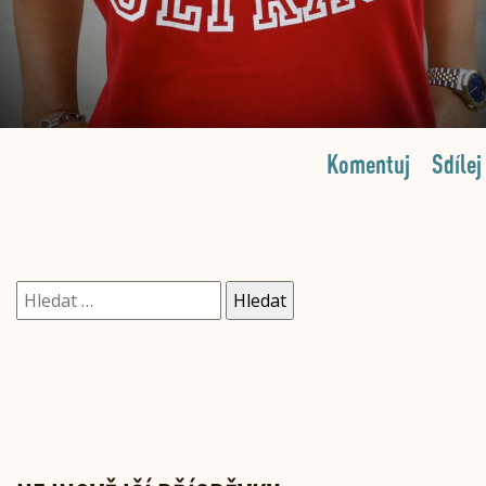
Komentuj
Sdílej
Vyhledávání