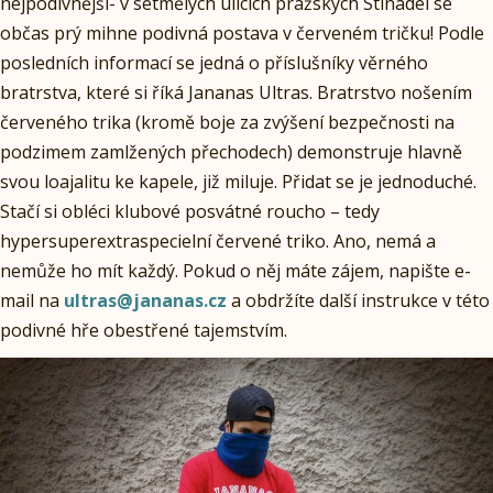
nejpodivnější- v setmělých ulicích pražských Stínadel se
občas prý mihne podivná postava v červeném tričku! Podle
posledních informací se jedná o příslušníky věrného
bratrstva, které si říká Jananas Ultras. Bratrstvo nošením
červeného trika (kromě boje za zvýšení bezpečnosti na
podzimem zamlžených přechodech) demonstruje hlavně
svou loajalitu ke kapele, již miluje. Přidat se je jednoduché.
Stačí si obléci klubové posvátné roucho – tedy
hypersuperextraspecielní červené triko. Ano, nemá a
nemůže ho mít každý. Pokud o něj máte zájem, napište e-
mail na
ultras@jananas.cz
a obdržíte další instrukce v této
podivné hře obestřené tajemstvím.