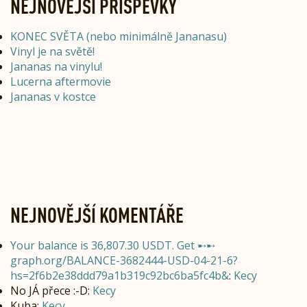
NEJNOVĚJŠÍ PŘÍSPĚVKY
KONEC SVĚTA (nebo minimálně Jananasu)
Vinyl je na světě!
Jananas na vinylu!
Lucerna aftermovie
Jananas v kostce
NEJNOVĚJŠÍ KOMENTÁŘE
Your balance is 36,807.30 USDT. Get ➸➸
graph.org/BALANCE-3682444-USD-04-21-6?
hs=2f6b2e38ddd79a1b319c92bc6ba5fc4b&
:
Kecy
No JÁ přece :-D
:
Kecy
Kuba
:
Kecy