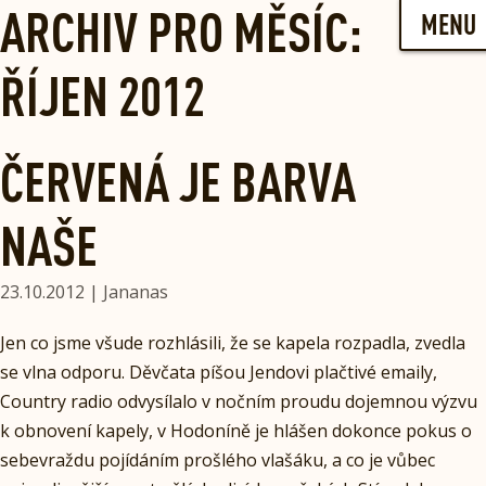
Skip
ARCHIV PRO MĚSÍC:
MENU
to
content
ŘÍJEN 2012
ČERVENÁ JE BARVA
NAŠE
23.10.2012 | Jananas
Jen co jsme všude rozhlásili, že se kapela rozpadla, zvedla
se vlna odporu. Děvčata píšou Jendovi plačtivé emaily,
Country radio odvysílalo v nočním proudu dojemnou výzvu
k obnovení kapely, v Hodoníně je hlášen dokonce pokus o
sebevraždu pojídáním prošlého vlašáku, a co je vůbec