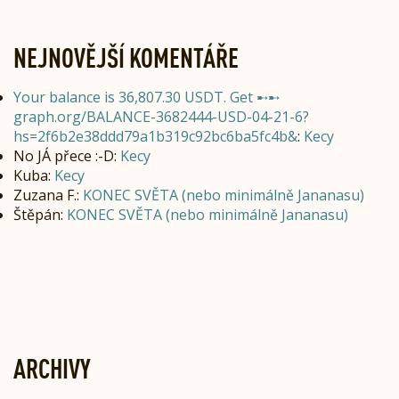
NEJNOVĚJŠÍ KOMENTÁŘE
Your balance is 36,807.30 USDT. Get ➸➸
graph.org/BALANCE-3682444-USD-04-21-6?
hs=2f6b2e38ddd79a1b319c92bc6ba5fc4b&
:
Kecy
No JÁ přece :-D
:
Kecy
Kuba
:
Kecy
Zuzana F.
:
KONEC SVĚTA (nebo minimálně Jananasu)
Štěpán
:
KONEC SVĚTA (nebo minimálně Jananasu)
ARCHIVY