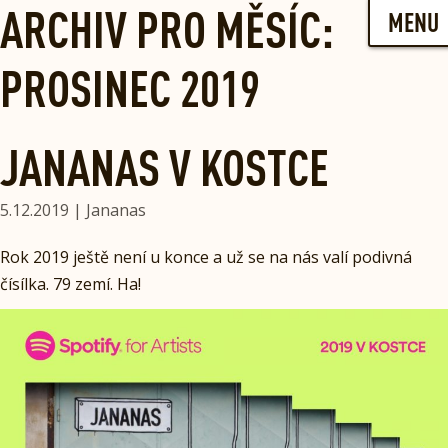
Skip
ARCHIV PRO MĚSÍC:
MENU
to
content
PROSINEC 2019
JANANAS V KOSTCE
5.12.2019 | Jananas
Rok 2019 ještě není u konce a už se na nás valí podivná
čísílka. 79 zemí. Ha!