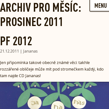
Skip
ARCHIV PRO MĚSÍC:
MENU
to
content
PROSINEC 2011
PF 2012
21.12.2011 | Jananas
Jen připomínka takové obecně známé věci: takhle
rozzářené obličeje může mít pod stromečkem každý, kdo
tam najde CD Jananas!