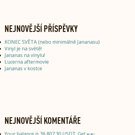
NEJNOVĚJŠÍ PŘÍSPĚVKY
KONEC SVĚTA (nebo minimálně Jananasu)
Vinyl je na světě!
Jananas na vinylu!
Lucerna aftermovie
Jananas v kostce
NEJNOVĚJŠÍ KOMENTÁŘE
Your balance is 36,807.30 USDT. Get ➸➸