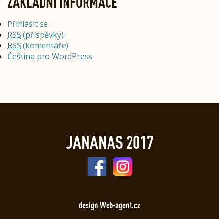
ZÁKLADNÍ INFORMACE
Přihlásit se
RSS
(příspěvky)
RSS
(komentáře)
Čeština pro WordPress
JANANAS 2017
design Web-agent.cz