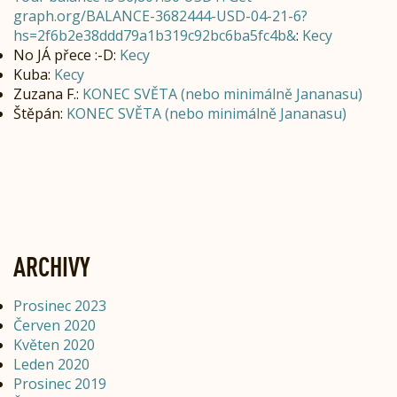
graph.org/BALANCE-3682444-USD-04-21-6?
hs=2f6b2e38ddd79a1b319c92bc6ba5fc4b&
:
Kecy
No JÁ přece :-D
:
Kecy
Kuba
:
Kecy
Zuzana F.
:
KONEC SVĚTA (nebo minimálně Jananasu)
Štěpán
:
KONEC SVĚTA (nebo minimálně Jananasu)
ARCHIVY
Prosinec 2023
Červen 2020
Květen 2020
Leden 2020
Prosinec 2019