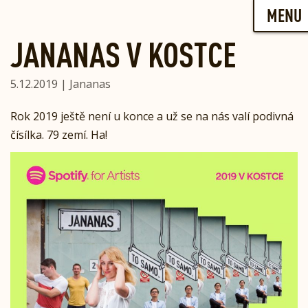
Skip
MENU
to
content
JANANAS V KOSTCE
5.12.2019 | Jananas
Rok 2019 ještě není u konce a už se na nás valí podivná
čísílka. 79 zemí. Ha!