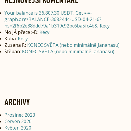
Your balance is 36,807.30 USDT. Get ➸➸
graph.org/BALANCE-3682444-USD-04-21-6?
hs=2f6b2e38ddd79a1b319c92bc6ba5fc4b&
:
Kecy
No JÁ přece :-D
:
Kecy
Kuba
:
Kecy
Zuzana F.
:
KONEC SVĚTA (nebo minimálně Jananasu)
Štěpán
:
KONEC SVĚTA (nebo minimálně Jananasu)
ARCHIVY
Prosinec 2023
Červen 2020
Květen 2020