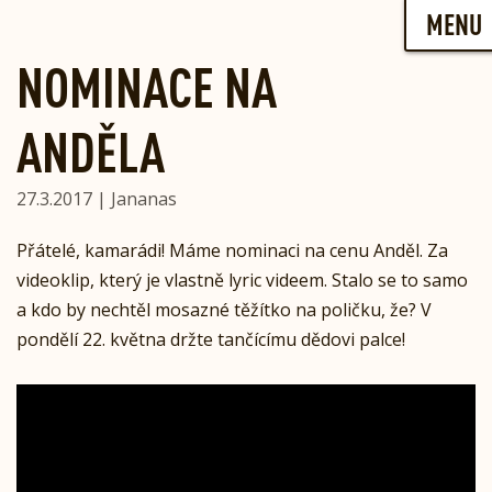
Skip
MENU
to
content
NOMINACE NA
ANDĚLA
27.3.2017 | Jananas
Přátelé, kamarádi! Máme nominaci na cenu Anděl. Za
videoklip, který je vlastně lyric videem. Stalo se to samo
a kdo by nechtěl mosazné těžítko na poličku, že? V
pondělí 22. května držte tančícímu dědovi palce!