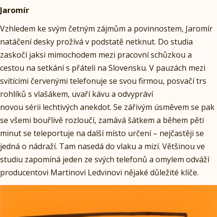
Jaromír
Vzhledem ke svým četným zájmům a povinnostem, Jaromír
natáčení desky prožívá v podstatě netknut. Do studia
zaskočí jaksi mimochodem mezi pracovní schůzkou a
cestou na setkání s přáteli na Slovensku. V pauzách mezi
svítícími červenými telefonuje se svou firmou, posvačí trs
rohlíků s vlašákem, uvaří kávu a odvypráví
novou sérii lechtivých anekdot. Se zářivým úsměvem se pak
se všemi bouřlivě rozloučí, zamává šátkem a během pěti
minut se teleportuje na další místo určení – nejčastěji se
jedná o nádraží. Tam nasedá do vlaku a mizí. Většinou ve
studiu zapomíná jeden ze svých telefonů a omylem odváží
producentovi Martinovi Ledvinovi nějaké důležité klíče.