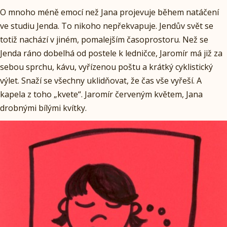
O mnoho méně emocí než Jana projevuje během natáčení
ve studiu Jenda. To nikoho nepřekvapuje. Jendův svět se
totiž nachází v jiném, pomalejším časoprostoru. Než se
Jenda ráno dobelhá od postele k ledničce, Jaromír má již za
sebou sprchu, kávu, vyřízenou poštu a krátký cyklistický
výlet. Snaží se všechny uklidňovat, že čas vše vyřeší. A
kapela z toho „kvete“. Jaromír červeným květem, Jana
drobnými bílými kvítky.