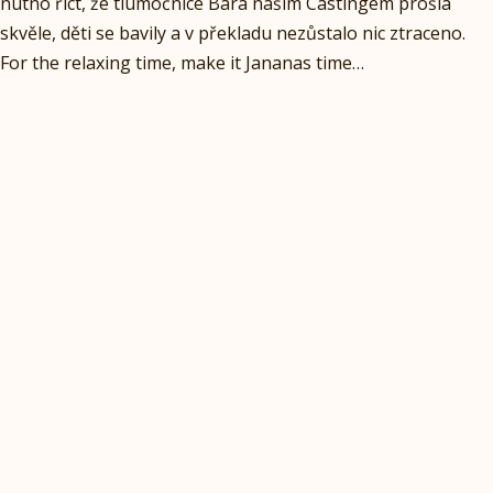
nutno říct, že tlumočnice Bára naším Castingem prošla
skvěle, děti se bavily a v překladu nezůstalo nic ztraceno.
For the relaxing time, make it Jananas time…