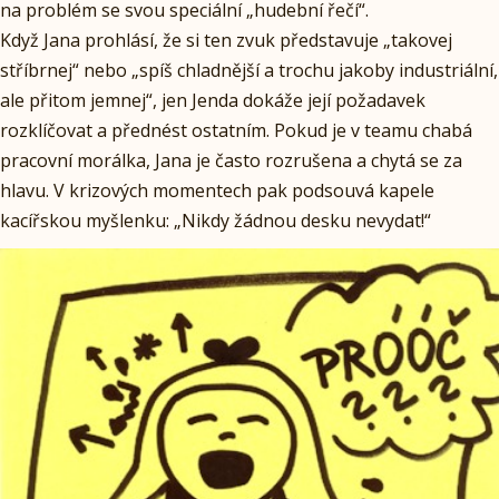
na problém se svou speciální „hudební řečí“.
Když Jana prohlásí, že si ten zvuk představuje „takovej
stříbrnej“ nebo „spíš chladnější a trochu jakoby industriální,
ale přitom jemnej“, jen Jenda dokáže její požadavek
rozklíčovat a přednést ostatním. Pokud je v teamu chabá
pracovní morálka, Jana je často rozrušena a chytá se za
hlavu. V krizových momentech pak podsouvá kapele
kacířskou myšlenku: „Nikdy žádnou desku nevydat!“