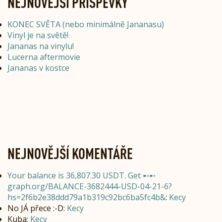
NEJNOVĚJŠÍ PŘÍSPĚVKY
KONEC SVĚTA (nebo minimálně Jananasu)
Vinyl je na světě!
Jananas na vinylu!
Lucerna aftermovie
Jananas v kostce
NEJNOVĚJŠÍ KOMENTÁŘE
Your balance is 36,807.30 USDT. Get ➸➸
graph.org/BALANCE-3682444-USD-04-21-6?
hs=2f6b2e38ddd79a1b319c92bc6ba5fc4b&
:
Kecy
No JÁ přece :-D
:
Kecy
Kuba
:
Kecy