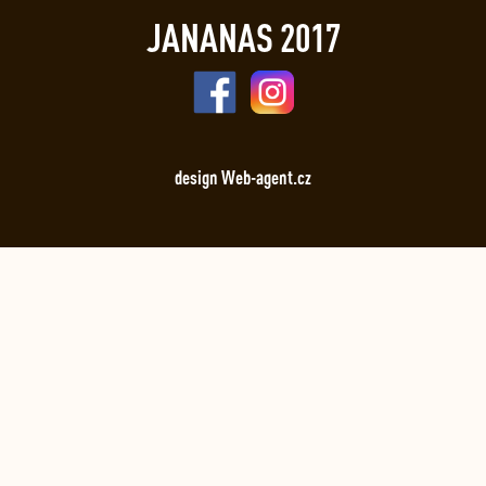
JANANAS 2017
design Web-agent.cz