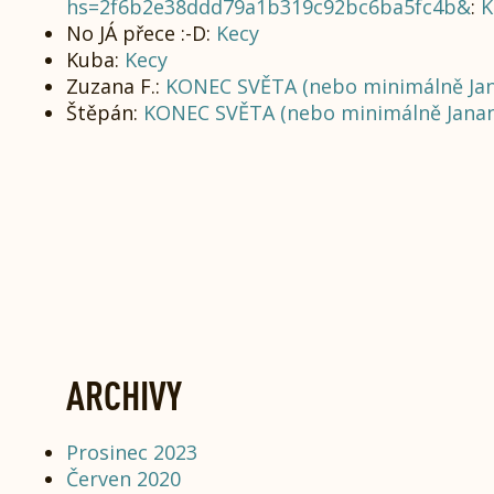
hs=2f6b2e38ddd79a1b319c92bc6ba5fc4b&
:
K
No JÁ přece :-D
:
Kecy
Kuba
:
Kecy
Zuzana F.
:
KONEC SVĚTA (nebo minimálně Ja
Štěpán
:
KONEC SVĚTA (nebo minimálně Jana
ARCHIVY
Prosinec 2023
Červen 2020