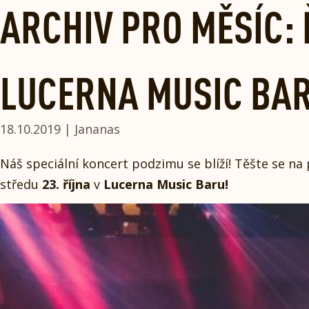
Skip
ARCHIV PRO MĚSÍC: 
to
content
LUCERNA MUSIC BAR 
18.10.2019 | Jananas
Náš speciální koncert podzimu se blíží! Těšte se na 
středu
23. října
v
Lucerna Music Baru!