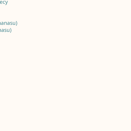
ecy
nanasu)
nasu)