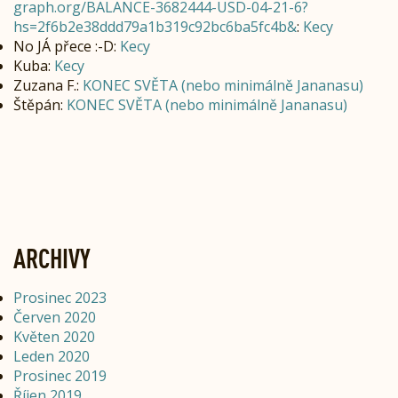
graph.org/BALANCE-3682444-USD-04-21-6?
hs=2f6b2e38ddd79a1b319c92bc6ba5fc4b&
:
Kecy
No JÁ přece :-D
:
Kecy
Kuba
:
Kecy
Zuzana F.
:
KONEC SVĚTA (nebo minimálně Jananasu)
Štěpán
:
KONEC SVĚTA (nebo minimálně Jananasu)
ARCHIVY
Prosinec 2023
Červen 2020
Květen 2020
Leden 2020
Prosinec 2019
Říjen 2019