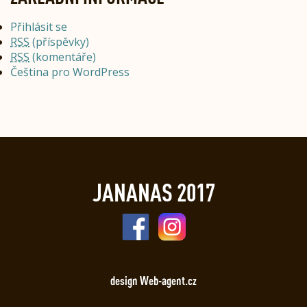
Přihlásit se
RSS
(příspěvky)
RSS
(komentáře)
Čeština pro WordPress
JANANAS 2017
design Web-agent.cz