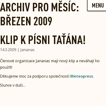
Skip
ARCHIV PRO MĚSÍC:
MENU
to
content
BŘEZEN 2009
KLIP K PÍSNI TAŤÁNA!
14.3.2009 | Jananas
Členové organizace Jananas mají nový klip a neváhají ho
použít!
Děkujeme moc za podporu společnosti
Meteopress
.
Slunce v duši…