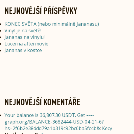
NEJNOVĚJŠÍ PŘÍSPĚVKY
KONEC SVĚTA (nebo minimálně Jananasu)
Vinyl je na světě!
Jananas na vinylu!
Lucerna aftermovie
Jananas v kostce
NEJNOVĚJŠÍ KOMENTÁŘE
Your balance is 36,807.30 USDT. Get ➸➸
graph.org/BALANCE-3682444-USD-04-21-6?
hs=2f6b2e38ddd79a1b319c92bc6ba5fc4b&
:
Kecy