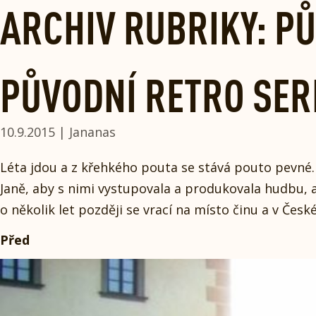
Skip
ARCHIV RUBRIKY: P
to
content
PŮVODNÍ RETRO SERI
10.9.2015 | Jananas
Léta jdou a z křehkého pouta se stává pouto pevné. 
Janě, aby s nimi vystupovala a produkovala hudbu, a 
o několik let později se vrací na místo činu a v Čes
Před