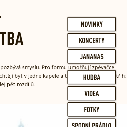
L
NOVINKY
ATBA
KONCERTY
JANANAS
ně pozbývá smyslu. Pro formu umožňují zpěvačce
tějí být v jedné kapele a trávit společný čas. Střih:
HUDBA
ej pět rozdílů.
VIDEA
FOTKY
SPODNÍ PRÁDLO