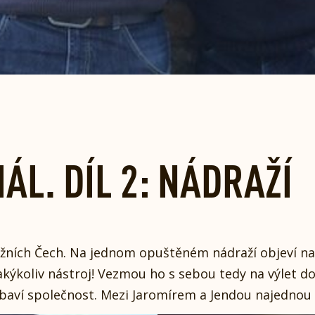
ÁL. DÍL 2: NÁDRAŽÍ
jižních Čech. Na jednom opuštěném nádraží objeví n
jakýkoliv nástroj! Vezmou ho s sebou tedy na výlet 
 baví společnost. Mezi Jaromírem a Jendou najednou