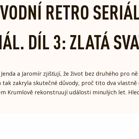
ŮVODNÍ RETRO SERIÁ
ÁL. DÍL 3: ZLATÁ SV
Jenda a Jaromír zjišťují, že život bez druhého pro 
tak zakryla skutečné důvody, proč tito dva vlastně ch
kém Krumlově rekonstruují události minulých let. Hled