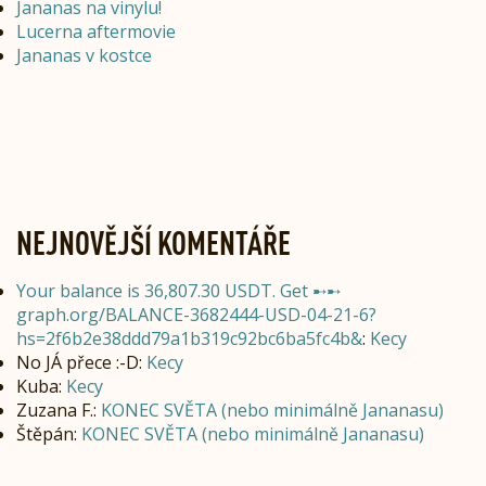
Jananas na vinylu!
Lucerna aftermovie
Jananas v kostce
NEJNOVĚJŠÍ KOMENTÁŘE
Your balance is 36,807.30 USDT. Get ➸➸
graph.org/BALANCE-3682444-USD-04-21-6?
hs=2f6b2e38ddd79a1b319c92bc6ba5fc4b&
:
Kecy
No JÁ přece :-D
:
Kecy
Kuba
:
Kecy
Zuzana F.
:
KONEC SVĚTA (nebo minimálně Jananasu)
Štěpán
:
KONEC SVĚTA (nebo minimálně Jananasu)