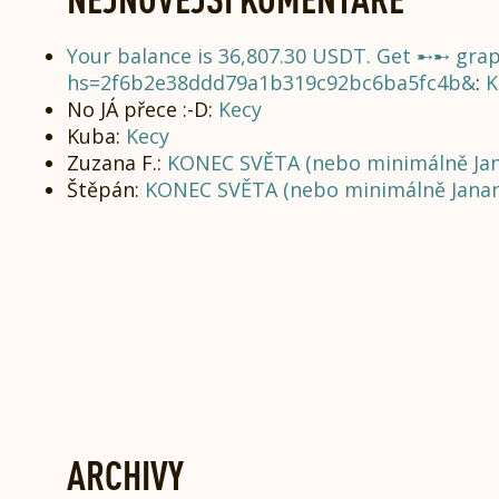
Your balance is 36,807.30 USDT. Get ➸➸ gr
hs=2f6b2e38ddd79a1b319c92bc6ba5fc4b&
:
K
No JÁ přece :-D
:
Kecy
Kuba
:
Kecy
Zuzana F.
:
KONEC SVĚTA (nebo minimálně Ja
Štěpán
:
KONEC SVĚTA (nebo minimálně Jana
ARCHIVY