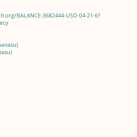
aph.org/BALANCE-3682444-USD-04-21-6?
ecy
nanasu)
nasu)