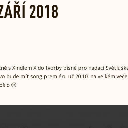
ZÁŘÍ 2018
čně s Xindlem X do tvorby písně pro nadaci Světlušk
ivo bude mít song premiéru už 20.10. na velkém veče
ošlo 🙂