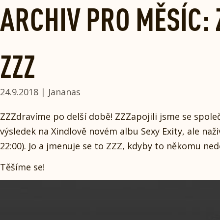
Skip
ARCHIV PRO MĚSÍC: 
to
content
ZZZ
24.9.2018 | Jananas
ZZZdravíme po delší době! ZZZapojili jsme se spole
výsledek na Xindlově novém albu Sexy Exity, ale naž
22:00). Jo a jmenuje se to ZZZ, kdyby to někomu ned
Těšíme se!