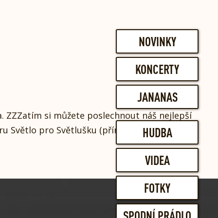
NOVINKY
KONCERTY
JANANAS
a. ZZZatím si můžete poslechnout náš nejlepší
ru Světlo pro Světlušku (přímý přenos na ČT 1,
HUDBA
VIDEA
FOTKY
SPODNÍ PRÁDLO