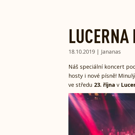
Skip
to
content
LUCERNA M
18.10.2019 | Jananas
Náš speciální koncert pod
hosty i nové písně! Minul
ve středu
23. října
v
Lucer