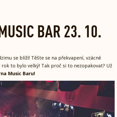
USIC BAR 23. 10.
zimu se blíží! Těšte se na překvapení, vzácné
ý rok to bylo velký! Tak proč si to nezopakovat? Už
na Music Baru!