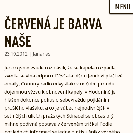
Skip
MENU
to
content
ČERVENÁ JE BARVA
NAŠE
23.10.2012 | Jananas
Jen co jsme všude rozhlásili, že se kapela rozpadla,
zvedla se vlna odporu. Děvčata píšou Jendovi plačtivé
emaily, Country radio odvysílalo v nočním proudu
dojemnou výzvu k obnovení kapely, v Hodoníně je
hlášen dokonce pokus o sebevraždu pojídáním
prošlého vlašáku, a co je vůbec nejpodivnější- v
setmělých ulicích pražských Stínadel se občas prý
mihne podivná postava v červeném tričku! Podle
posledních informací se jedná o příslušníky věrného