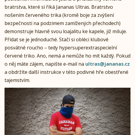
bratrstva, které si říká Jananas Ultras. Bratrstvo
nošením červeného trika (kromě boje za zvýšení
bezpečnosti na podzimem zamlžených přechodech)
demonstruje hlavně svou loajalitu ke kapele, již miluje.
Přidat se je jednoduché. Stačí si obléci klubové
posvátné roucho – tedy hypersuperextraspecielní
červené triko. Ano, nemá a nemůže ho mít každý. Pokud
o něj máte zájem, napište e-mail na
ultras@jananas.cz
a obdržíte další instrukce v této podivné hře obestřené
tajemstvím.