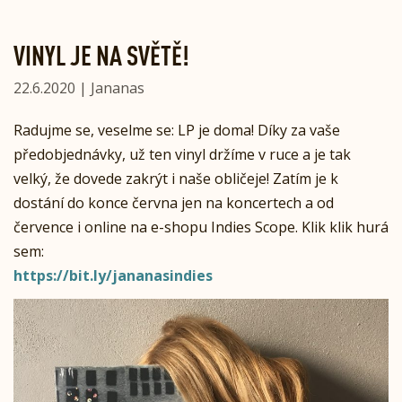
VINYL JE NA SVĚTĚ!
22.6.2020 | Jananas
Radujme se, veselme se: LP je doma! Díky za vaše
předobjednávky, už ten vinyl držíme v ruce a je tak
velký, že dovede zakrýt i naše obličeje! Zatím je k
dostání do konce června jen na koncertech a od
července i online na e-shopu Indies Scope. Klik klik hurá
sem:
https://bit.ly/jananasindies