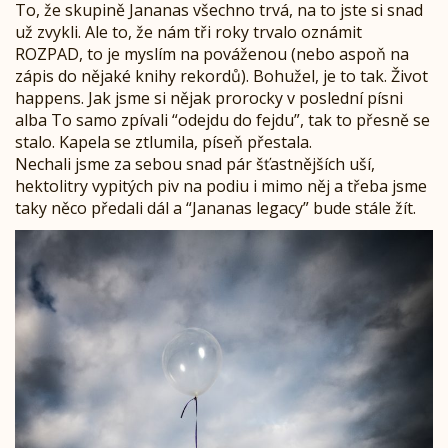
To, že skupině Jananas všechno trvá, na to jste si snad
už zvykli. Ale to, že nám tři roky trvalo oznámit
ROZPAD, to je myslím na pováženou (nebo aspoň na
zápis do nějaké knihy rekordů). Bohužel, je to tak. Život
happens. Jak jsme si nějak prorocky v poslední písni
alba To samo zpívali “odejdu do fejdu”, tak to přesně se
stalo. Kapela se ztlumila, píseň přestala.
Nechali jsme za sebou snad pár šťastnějších uší,
hektolitry vypitých piv na podiu i mimo něj a třeba jsme
taky něco předali dál a “Jananas legacy” bude stále žít.