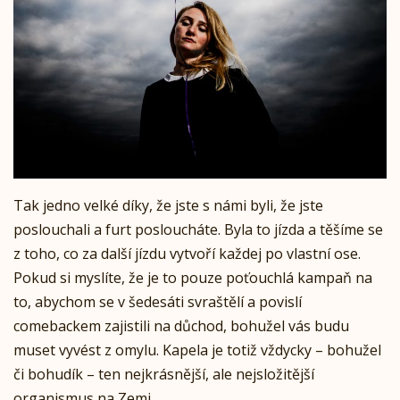
Tak jedno velké díky, že jste s námi byli, že jste
poslouchali a furt posloucháte. Byla to jízda a těšíme se
z toho, co za další jízdu vytvoří každej po vlastní ose.
Pokud si myslíte, že je to pouze poťouchlá kampaň na
to, abychom se v šedesáti svraštělí a povislí
comebackem zajistili na důchod, bohužel vás budu
muset vyvést z omylu. Kapela je totiž vždycky – bohužel
či bohudík – ten nejkrásnější, ale nejsložitější
organismus na Zemi.