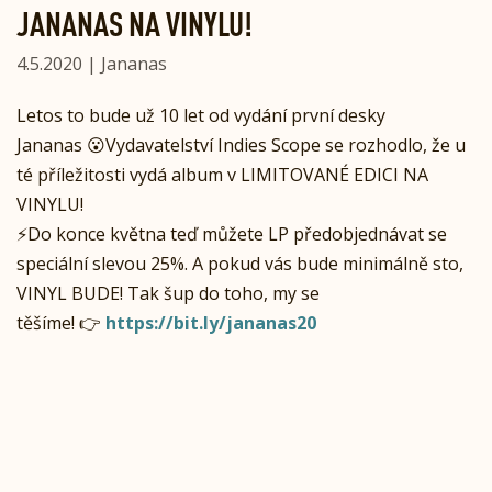
JANANAS NA VINYLU!
4.5.2020 | Jananas
Letos to bude už 10 let od vydání první desky
Jananas
😮Vydavatelství Indies Scope
se rozhodlo, že u
té příležitosti vydá album v LIMITOVANÉ EDICI NA
VINYLU!
⚡️Do konce května teď můžete
LP předobjednávat se
speciální slevou 25%. A pokud vás bude minimálně sto,
VINYL BUDE! Tak šup do toho, my se
těšíme!
👉
https://bit.ly/jananas20