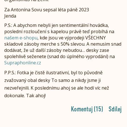
Za Antonína Sovu sepsal léta páně 2023
Jenda
P.S.: A abychom nebyli jen sentimentální hovádka,
poslední rozloučení s kapelou právě teď probíhá na
našem e-shopu
, kde jsou ve výprodeji VŠECHNY
skladové zásoby merche s 50% slevou. A nemusim snad
dodávat, že už další zásoby nebudou… desky zase
spolehlivě seženete (snad do úplného vyprodání) na
Supraphonline.cz
P.P.S.: Fotka je čistě ilustrativní, byl to původně
zvažovaný obal desky To samo a nikdy jsme ji
nezveřejnili. K poslednímu ahoj se ale hodí víc než
dokonale. Tak ahoj!
Komentuj (15)
Sdílej