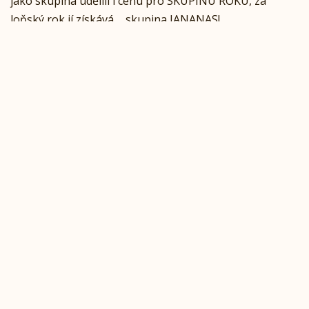
jako skupina udělili i cenu pro SKUPINU ROKU, za
loňský rok jí získává…..skupina JANANAS!
Moc gratulujeme!
Komentuj (0)
Sdílej
POÚTSTČTPÁSONE
12.12.2016 | Jananas
Když nejdeš do přírody, přijde ona za tebou.