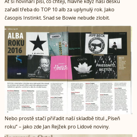
Ať si novináří píší, co chtějí, hlavně když naší desku
zařadí třeba do TOP 10 alb za uplynulý rok. Jako
časopis Instinkt. Snad se Bowie nebude zlobit.
Nebo prostě stačí přiřadit naší skladbě titul „Píseň
roku“ – jako zde Jan Rejžek pro Lidové noviny.