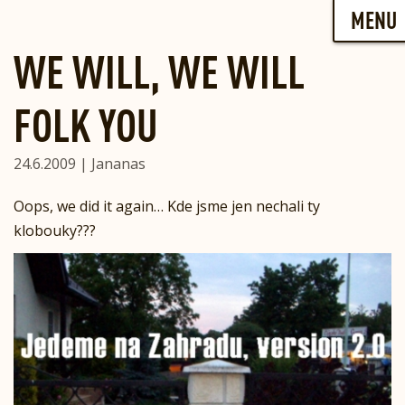
Skip
MENU
to
content
WE WILL, WE WILL
FOLK YOU
24.6.2009 | Jananas
Oops, we did it again… Kde jsme jen nechali ty
klobouky???