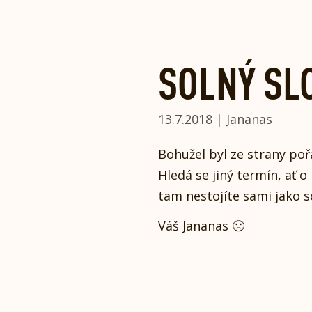
Skip
to
content
SOLNÝ SL
13.7.2018 | Jananas
Bohužel byl ze strany poř
Hledá se jiný termín, ať o
tam nestojíte sami jako s
Váš Jananas 🙁