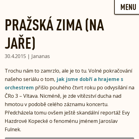
Skip
MENU
to
content
PRAŽSKÁ ZIMA (NA
JAŘE)
30.4.2015 | Jananas
Trochu nám to zamrzlo, ale je to tu. Volné pokračování
našeho seriálu o tom,
jak jsme dobří a hrajeme s
orchestrem
přišlo pouhého čtvrt roku po odvysílání na
ČRo 3 – Vltava. Nicméně, je zde vítězství ducha nad
hmotou v podobě celého záznamu koncertu.
Předcházela tomu ovšem ještě skandální reportáž Evy
Hazdrové Kopecké o fenoménu jménem Jaroslav
Fulnek.