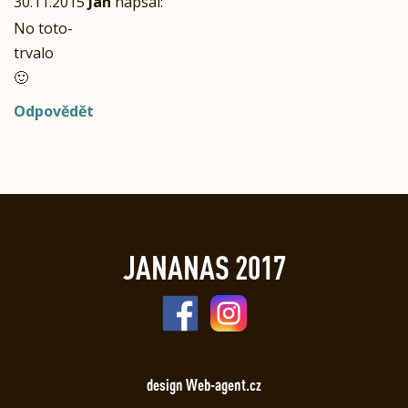
30.11.2015
Jan
napsal:
No toto-
trvalo
🙂
Odpovědět
JANANAS 2017
design Web-agent.cz