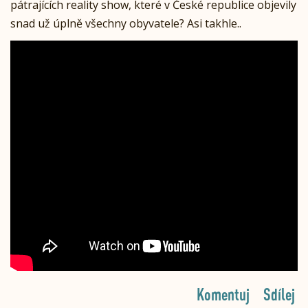
pátrajících reality show, které v České republice objevily
snad už úplně všechny obyvatele? Asi takhle..
Komentuj
Sdílej