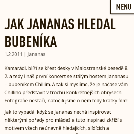
Skip
MENU
to
content
JAK JANANAS HLEDAL
BUBENÍKA
1.2.2011 | Jananas
Kamarádi, blíží se křest desky v Malostranské besedě 8.
2. a tedy i náš první koncert se stálým hostem Jananasu
– bubeníkem Chillim. A tak si myslíme, že je načase vám
Chilliho představit v trochu konkrétnějších obrysech.
Fotografie nestačí, natočili jsme o něm tedy krátký film!
Jak to vypadá, když se Jananas nechá inspirovat
některými pořady pro mládež a tuto inspiraci zkříží s
motivem všech neúnavně hledajících, slídících a