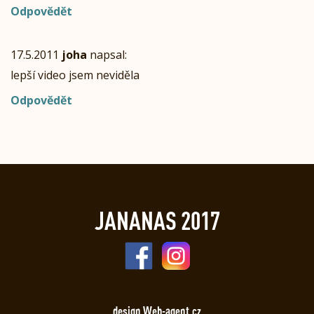
Odpovědět
17.5.2011
joha
napsal:
lepší video jsem neviděla
Odpovědět
JANANAS 2017
design Web-agent.cz