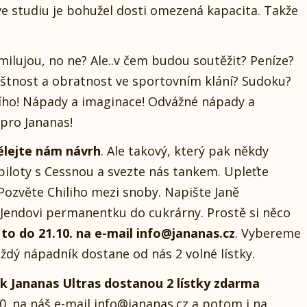
ve studiu je bohužel dosti omezená kapacita. Takže
 milujou, no ne? Ale..v čem budou soutěžit? Peníze?
štnost a obratnost ve sportovním klání? Sudoku?
ího! Nápady a imaginace! Odvážné nápady a
pro Jananas!
lejte nám návrh
. Ale takový, který pak někdy
piloty s Cessnou a svezte nás tankem. Upleťte
 Pozvěte Chiliho mezi snoby. Napište Janě
 Jendovi permanentku do cukrárny. Prostě si něco
to do 21.10. na e-mail info@jananas.cz
. Vybereme
ždý nápadník dostane od nás 2 volné lístky.
ček Jananas Ultras dostanou 2 lístky zdarma
10. na náš e-mail info@jananas.cz a potom i na