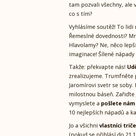
tam pozvali všechny, ale 
co s tím?
Vyhlásíme soutěž! To lidi
Řemeslné dovednosti? Mr
Hlavolamy? Ne, něco lepš
imaginace! Šílené nápady 
Takže: překvapte nás!
Udě
zrealizujeme. Trumfněte 
Jaromírovi svetr se soby.
milostnou báseň. Zařiďte
vymyslete a
pošlete nám 
10 nejlepších nápadů a ka
Jo a všichni
vlastníci tri
(pokud se přihlásí do 21.