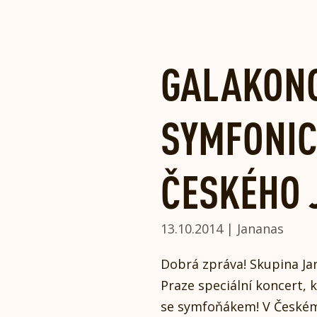
Skip
to
content
GALAKON
SYMFONI
ČESKÉHO
13.10.2014 | Jananas
Dobrá zpráva! Skupina Jan
Praze speciální koncert,
se symfoňákem! V Českém 