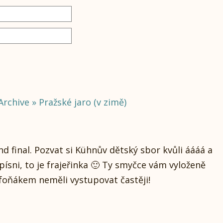
Archive » Pražské jaro (v zimě)
nd final. Pozvat si Kühnův dětský sbor kvůli áááá a
písni, to je frajeřinka 🙂 Ty smyčce vám vyloženě
ymfoňákem neměli vystupovat častěji!