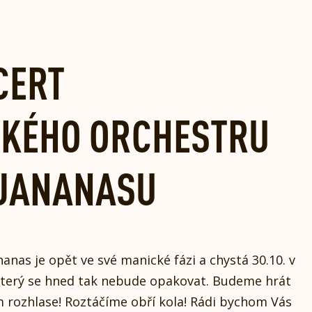
CERT
CKÉHO ORCHESTRU
 JANANASU
anas je opět ve své manické fázi a chystá 30.10. v
 který se hned tak nebude opakovat. Budeme hrát
rozhlase! Roztáčíme obří kola! Rádi bychom Vás