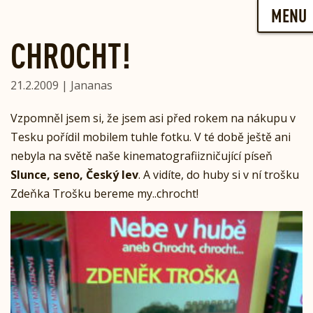
Skip
MENU
to
content
CHROCHT!
21.2.2009 | Jananas
Vzpomněl jsem si, že jsem asi před rokem na nákupu v
Tesku pořídil mobilem tuhle fotku. V té době ještě ani
nebyla na světě naše kinematografiizničující píseň
Slunce, seno, Český lev
. A vidíte, do huby si v ní trošku
Zdeňka Trošku bereme my..chrocht!