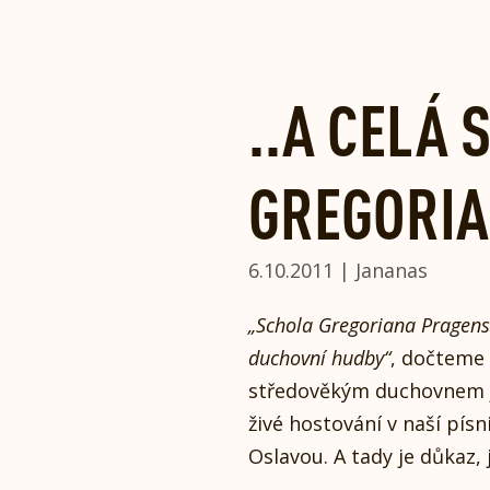
Skip
to
content
..A CELÁ
GREGORI
6.10.2011 | Jananas
„Schola Gregoriana Pragensi
duchovní hudby“
, dočteme
středověkým duchovnem je
živé hostování v naší pís
Oslavou. A tady je důkaz,