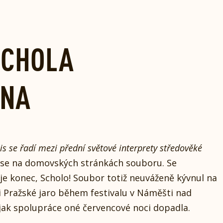
 SCHOLA
ANA
s se řadí mezi přední světové interprety středověké
 se na domovských stránkách souboru. Se
 konec, Scholo! Soubor totiž neuváženě kývnul na
ni Pražské jaro během festivalu v Náměšti nad
 jak spolupráce oné červencové noci dopadla.